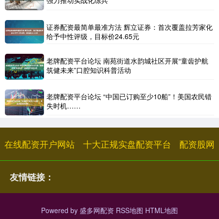
强力推动实战化练兵
证券配资最简单最准方法 辉立证券：首次覆盖拉芳家化
给予中性评级，目标价24.65元
老牌配资平台论坛 南苑街道水韵城社区开展“童齿护航
筑健未来”口腔知识科普活动
老牌配资平台论坛 “中国已订购至少10船”！美国农民错
失时机……
在线配资开户网站
十大正规实盘配资平台
配资股网
友情链接：
Powered by
盛多网配资
RSS地图
HTML地图