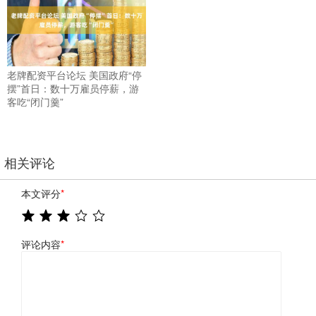
老牌配资平台论坛 美国政府“停
摆”首日：数十万雇员停薪，游
客吃“闭门羹”
相关评论
本文评分
*
评论内容
*