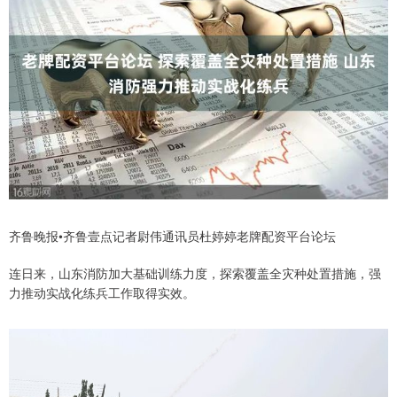
齐鲁晚报•齐鲁壹点记者尉伟通讯员杜婷婷老牌配资平台论坛
连日来，山东消防加大基础训练力度，探索覆盖全灾种处置措施，强
力推动实战化练兵工作取得实效。