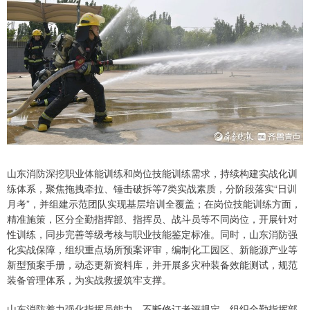
山东消防深挖职业体能训练和岗位技能训练需求，持续构建实战化训
练体系，聚焦拖拽牵拉、锤击破拆等7类实战素质，分阶段落实“日训
月考”，并组建示范团队实现基层培训全覆盖；在岗位技能训练方面，
精准施策，区分全勤指挥部、指挥员、战斗员等不同岗位，开展针对
性训练，同步完善等级考核与职业技能鉴定标准。同时，山东消防强
化实战保障，组织重点场所预案评审，编制化工园区、新能源产业等
新型预案手册，动态更新资料库，并开展多灾种装备效能测试，规范
装备管理体系，为实战救援筑牢支撑。
山东消防着力强化指挥员能力，不断修订考评规定，组织全勤指挥部